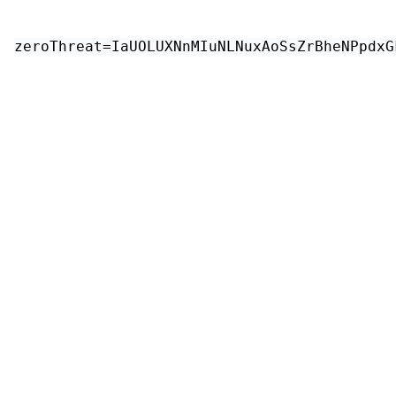
zeroThreat=IaUOLUXNnMIuNLNuxAoSsZrBheNPpdxG